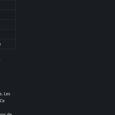
u
.
s. Les
 Ce
ons de