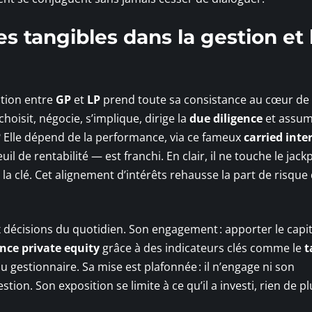
es tangibles dans la gestion et 
nction entre
GP
et
LP
prend toute sa consistance au cœur de l
choisit, négocie, s’implique, dirige la
due diligence
et assum
 Elle dépend de la performance, via ce fameux
carried inte
il de rentabilité — est franchi. En clair, il ne touche le jac
à la clé. Cet alignement d’intérêts rehausse la part de risque 
x décisions du quotidien. Son engagement : apporter le capit
ce private equity
grâce à des indicateurs clés comme le
t
u gestionnaire. Sa mise est plafonnée : il n’engage ni son
ion. Son exposition se limite à ce qu’il a investi, rien de pl