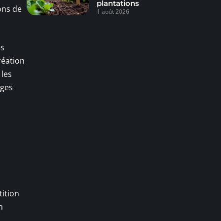
plantations
ons de
1 août 2026
es
réation
 les
ages
tition
n