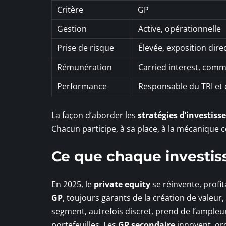
Critère
GP
Gestion
Active, opérationnelle
Prise de risque
Élevée, exposition dire
Rémunération
Carried interest, comm
Performance
Responsable du TRI et d
La façon d’aborder les
stratégies d’investis
Chacun participe, à sa place, à la mécanique 
Ce que chaque investis
En 2025, le
private equity
se réinvente, profit
GP
, toujours garants de la création de valeur
segment, autrefois discret, prend de l’ampleur e
portefeuilles. Les
GP secondaire
innovent, or