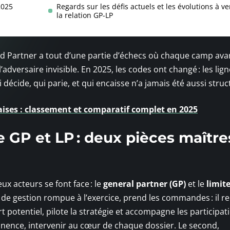
2025
Regards sur les défis actuels et les évolutions à ve
la relation GP-LP
ed Partner a tout d’une partie d’échecs où chaque camp av
adversaire invisible. En 2025, les codes ont changé : les lig
i décide, qui parie, et qui encaisse n’a jamais été aussi struc
aises : classement et comparatif complet en 2025
 GP et LP : deux pièces maître
eux acteurs se font face : le
general partner (GP)
et le
limit
 de gestion rompue à l’exercice, prend les commandes : il re
t potentiel, pilote la stratégie et accompagne les participat
anence, intervenir au cœur de chaque dossier. Le second,