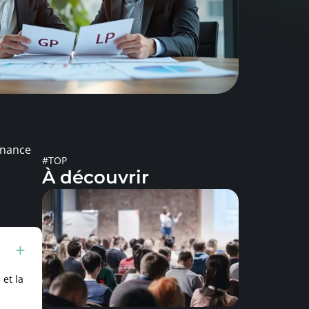
inance
#TOP
À découvrir
 et la