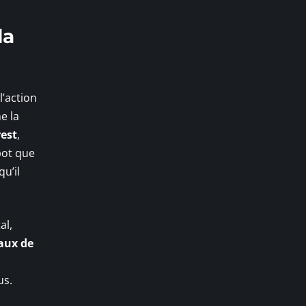
la
’action
e la
rest
,
kpot que
qu’il
al,
aux de
us.