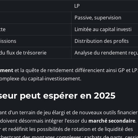
LP
Passive, supervision
cte
Limitée au capital investi
issions
Distribution des profits
u flux de trésorerie
Analyse du rendement reç
sement
et la quête de rendement différencient ainsi GP et LP
complexe du capital-investissement.
seur peut espérer en 2025
ant d’un terrain de jeu élargi et de nouveaux outils financier
, doivent désormais intégrer l’essor du
marché secondaire
.
t redéfinit les possibilités de rotation et de liquidité des
chestrant des montages complexes : rachats de parts, cessi