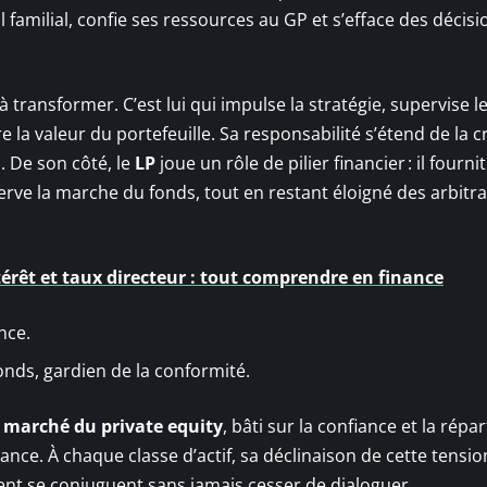
 familial, confie ses ressources au GP et s’efface des décisi
à transformer. C’est lui qui impulse la stratégie, supervise l
e la valeur du portefeuille. Sa responsabilité s’étend de la c
. De son côté, le
LP
joue un rôle de pilier financier : il fournit
serve la marche du fonds, tout en restant éloigné des arbitr
térêt et taux directeur : tout comprendre en finance
nce.
fonds, gardien de la conformité.
u
marché du private equity
, bâti sur la confiance et la répar
gilance. À chaque classe d’actif, sa déclinaison de cette tensio
ent se conjuguent sans jamais cesser de dialoguer.