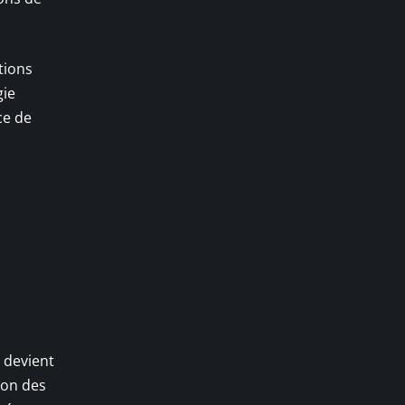
tions
gie
ce de
s devient
ion des