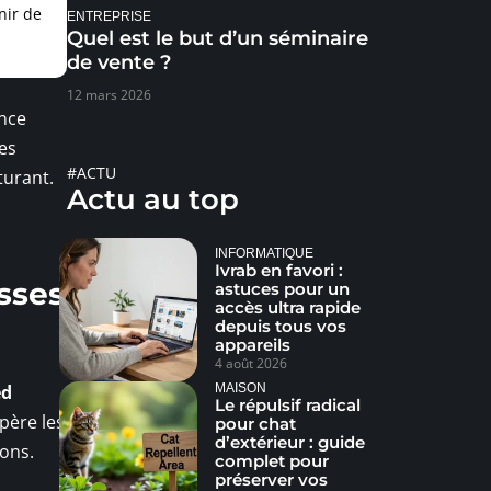
nir de
ENTREPRISE
Quel est le but d’un séminaire
de vente ?
12 mars 2026
ance
nes
#ACTU
turant.
Actu au top
INFORMATIQUE
Ivrab en favori :
sses
astuces pour un
accès ultra rapide
depuis tous vos
appareils
4 août 2026
MAISON
ed
Le répulsif radical
père les
pour chat
d’extérieur : guide
ions.
complet pour
préserver vos