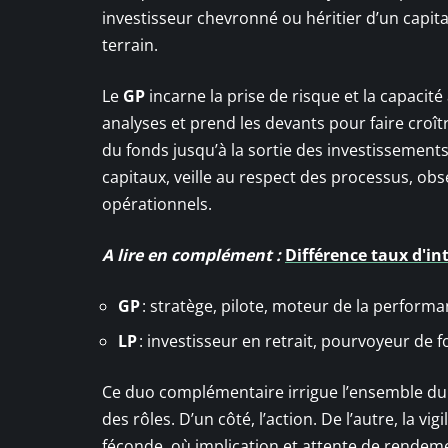
investisseur chevronné ou héritier d’un capital
terrain.
Le
GP
incarne la prise de risque et la capacité 
analyses et prend les devants pour faire croîtr
du fonds jusqu’à la sortie des investissements
capitaux, veille au respect des processus, ob
opérationnels.
A lire en complément :
Différence taux d'in
GP
: stratège, pilote, moteur de la performa
LP
: investisseur en retrait, pourvoyeur de 
Ce duo complémentaire irrigue l’ensemble d
des rôles. D’un côté, l’action. De l’autre, la vi
féconde, où implication et attente de rendem