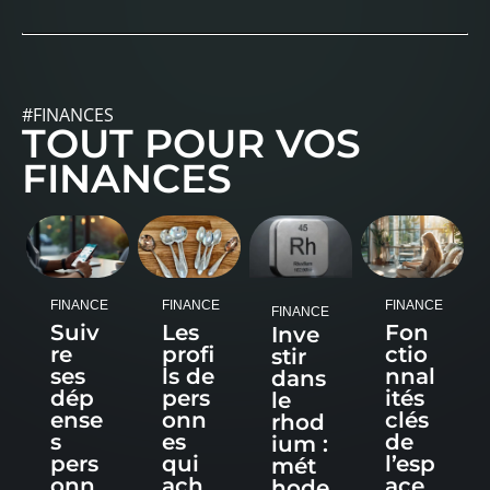
#FINANCES
TOUT POUR VOS
FINANCES
FINANCE
FINANCE
FINANCE
FINANCE
Suiv
Les
Fon
Inve
re
profi
ctio
stir
ses
ls de
nnal
dans
dép
pers
ités
le
ense
onn
clés
rhod
s
es
de
ium :
pers
qui
l’esp
mét
onn
ach
ace
hode