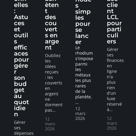
elles
èten
clie
s
:
t
nt
simp
Astu
des
LCL
les
ces
cou
pour
pour
et
vert
parti
se
outil
s en
culi
lanc
s
arge
ers
er
effic
nt
Le
Gérer
aces
rhodium
ses
Oubliez
s'impose
pour
finances
les
parmi
gére
en
idées
les
r
ligne
reçues
métaux
n'a
son
: les
les plus
plus
couverts
bud
rares
rien
en
get
de la
d'un
argent
au
planète,
luxe
ne
quot
…
réservé
dorment
idie
12
à
…
pas
…
n
mars
2026
12
12
Gérer
mars
mars
ses
2026
2026
dépenses