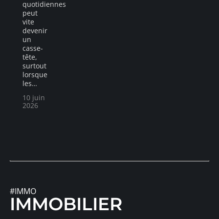
quotidiennes
peut
vite
devenir
un
casse-
tête,
surtout
lorsque
les
…
10 juin
2026
#IMMO
IMMOBILIER