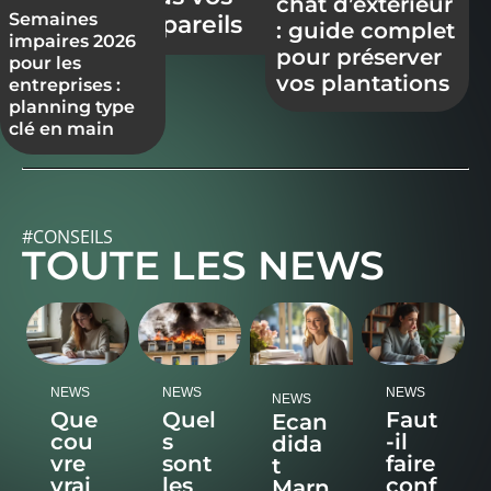
chat d’extérieur
Semaines
appareils
: guide complet
impaires 2026
pour préserver
pour les
vos plantations
entreprises :
planning type
clé en main
#CONSEILS
TOUTE LES NEWS
NEWS
NEWS
NEWS
NEWS
Que
Quel
Faut
Ecan
cou
s
-il
dida
vre
sont
faire
t
vrai
les
conf
Marn