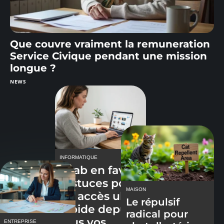
Que couvre vraiment la remuneration
Service Civique pendant une mission
longue ?
NEWS
INFORMATIQUE
Ivrab en favori
: astuces pour
MAISON
un accès ultra
Le répulsif
rapide depuis
radical pour
tous vos
ENTREPRISE