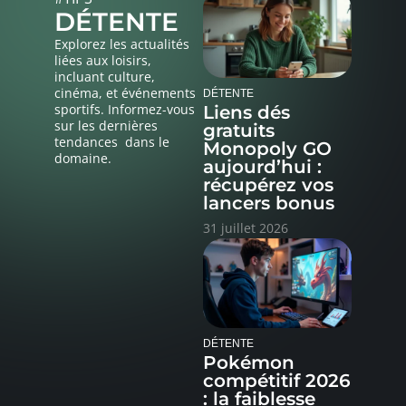
DÉTENTE
Explorez les actualités
liées aux loisirs,
incluant culture,
cinéma, et événements
DÉTENTE
sportifs. Informez-vous
Liens dés
sur les dernières
gratuits
tendances dans le
Monopoly GO
domaine.
aujourd’hui :
récupérez vos
lancers bonus
31 juillet 2026
DÉTENTE
Pokémon
compétitif 2026
: la faiblesse