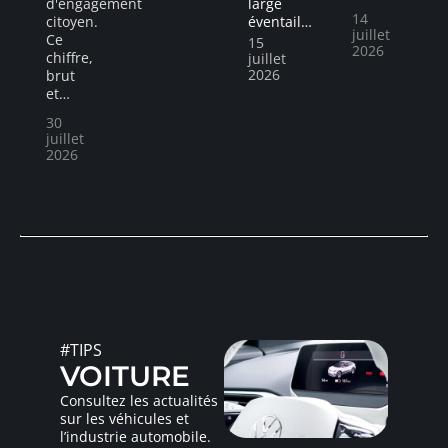
d'engagement
large
14
citoyen.
éventail
…
juillet
Ce
15
2026
chiffre,
juillet
2026
brut
et
…
30
juillet
2026
#TIPS
VOITURE
Consultez les actualités
sur les véhicules et
l’industrie automobile.