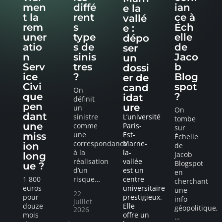
men
diffé
ian
e la
t la
rent
ce à
vallé
rem
s
Éch
e :
uner
type
elle
dépo
atio
s de
de
ser
n
sinis
Jaco
un
Serv
tres
b
dossi
ice
?
Blog
er de
Civi
spot
cand
On
que
?
idat
définit
pen
ure
un
On
dant
sinistre
L’université
tombe
une
comme
Paris-
sur
une
Est-
miss
Échelle
correspondance
Marne-
ion
de
à la
la-
Jacob
long
réalisation
vallée
Blogspot
ue ?
d’un
est un
en
1 800
risque
…
centre
cherchant
euros
universitaire
une
22
pour
prestigieux.
info
juillet
douze
Elle
géopolitique,
2026
mois
offre un
…