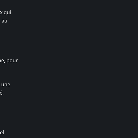
x qui
 au
ne, pour
.
r une
é,
el