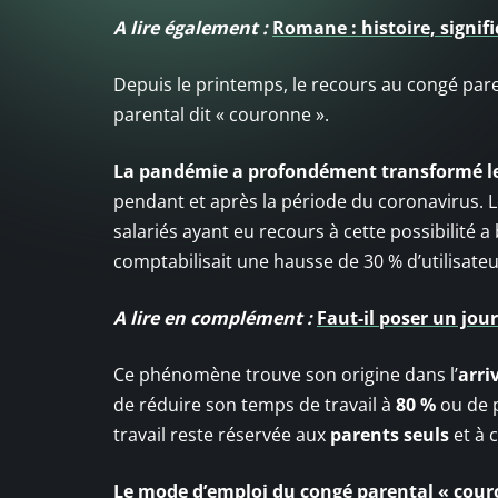
A lire également :
Romane : histoire, signif
Depuis le printemps, le recours au congé pare
parental dit « couronne ».
La pandémie a profondément transformé les
pendant et après la période du coronavirus. 
salariés ayant eu recours à cette possibilité a
comptabilisait une hausse de 30 % d’utilisateu
A lire en complément :
Faut-il poser un jou
Ce phénomène trouve son origine dans l’
arri
de réduire son temps de travail à
80 %
ou de 
travail reste réservée aux
parents seuls
et à 
Le mode d’emploi du congé parental « cou