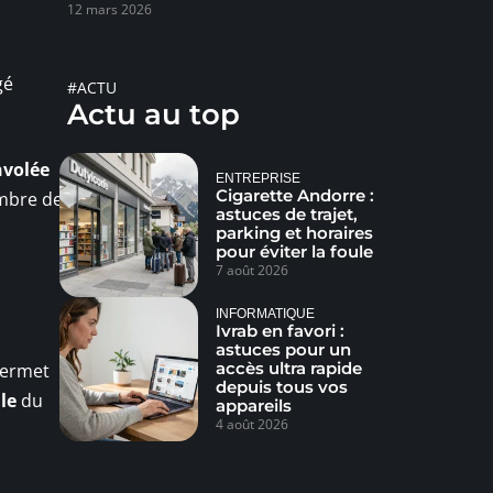
12 mars 2026
gé
#ACTU
Actu au top
nvolée
ENTREPRISE
Cigarette Andorre :
ombre de
astuces de trajet,
parking et horaires
pour éviter la foule
7 août 2026
INFORMATIQUE
Ivrab en favori :
astuces pour un
accès ultra rapide
 permet
depuis tous vos
le
du
appareils
4 août 2026