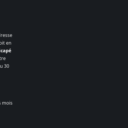
adresse
oit en
icapé
tre
au 30
s mois