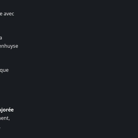
te avec
a
wenhuyse
ique
jorée
ment,
,