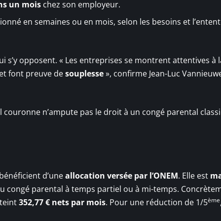
ns un mois
chez son employeur.
tionné en semaines ou en mois, selon les besoins et l’enten
i s’y opposent. « Les entreprises se montrent attentives à l
 et font preuve de
souplesse
», confirme Jean-Luc Vannieu
al couronne n’ampute pas le droit à un congé parental class
bénéficient d’une
allocation versée par l’ONEM
. Elle est
ma
du congé parental à temps partiel ou à mi-temps. Concrète
ème
tteint
352,77 € nets par mois
. Pour une réduction de 1/5