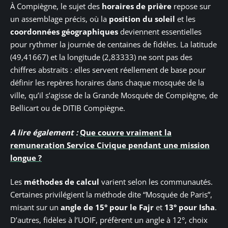
À Compiègne, le sujet des
horaires de prière
repose sur
un assemblage précis, où la
position du soleil
et les
coordonnées géographiques
deviennent essentielles
pour rythmer la journée de centaines de fidèles. La latitude
(49,41667) et la longitude (2,83333) ne sont pas des
chiffres abstraits : elles servent réellement de base pour
définir les repères horaires dans chaque mosquée de la
ville, qu’il s’agisse de la Grande Mosquée de Compiègne, de
Bellicart ou de DITIB Compiègne.
A lire également :
Que couvre vraiment la
remuneration Service Civique pendant une mission
longue ?
Les
méthodes de calcul
varient selon les communautés.
Certaines privilégient la méthode dite “Mosquée de Paris”,
misant sur un
angle de 15° pour le Fajr
et
13° pour Isha
.
D’autres, fidèles à l’UOIF, préfèrent un angle à 12°, choix