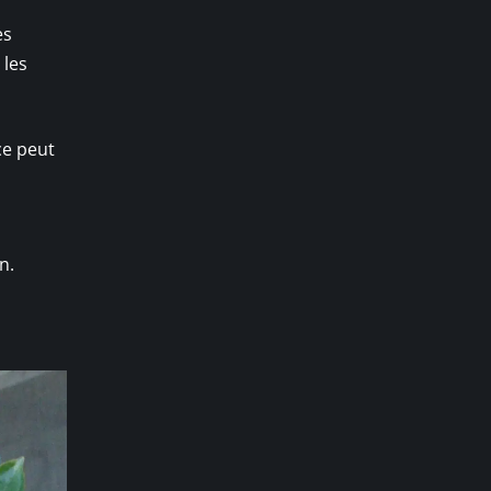
es
 les
ce peut
n.