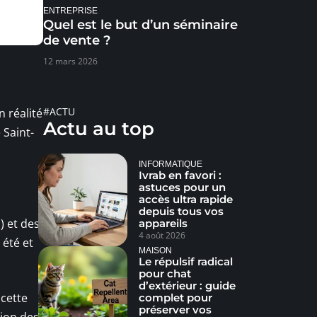
ENTREPRISE
Quel est le but d’un séminaire
de vente ?
12 mars 2026
#ACTU
n réalité
Actu au top
 Saint-
INFORMATIQUE
Ivrab en favori :
astuces pour un
accès ultra rapide
depuis tous vos
) et des
appareils
4 août 2026
 été et
MAISON
Le répulsif radical
pour chat
d’extérieur : guide
 cette
complet pour
préserver vos