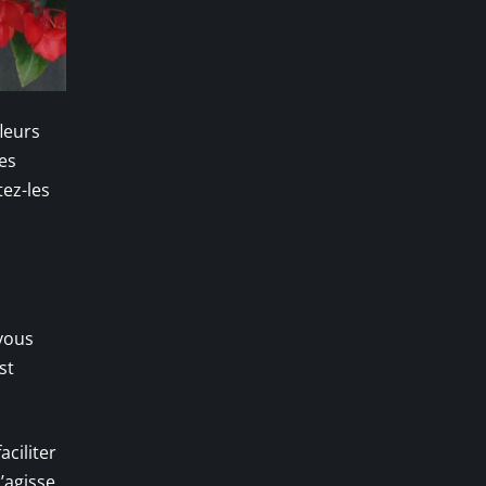
fleurs
les
tez-les
vous
st
aciliter
s’agisse