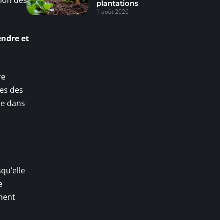
tion des
plantations
1 août 2026
endre et
re
res des
ée dans
qu’elle
e
ement