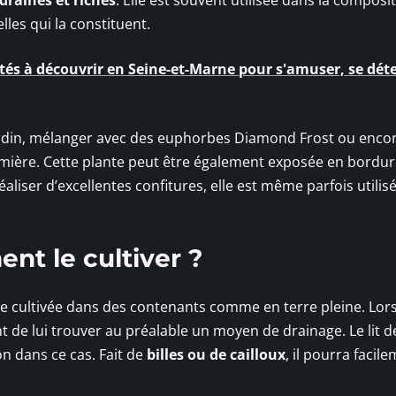
drainés et riches
. Elle est souvent utilisée dans la composi
lles qui la constituent.
ités à découvrir en Seine-et-Marne pour s'amuser, se dét
 jardin, mélanger avec des euphorbes Diamond Frost ou enco
lumière. Cette plante peut être également exposée en bordu
liser d’excellentes confitures, elle est même parfois utilis
nt le cultiver ?
e cultivée dans des contenants comme en terre pleine. Lors
t de lui trouver au préalable un moyen de drainage. Le lit d
n dans ce cas. Fait de
billes ou de cailloux
, il pourra facil