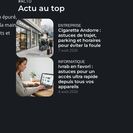
#ACTU
Actu au top
n épuré,
 la main
ENTREPRISE
Cigarette Andorre :
ts et
astuces de trajet,
parking et horaires
pour éviter la foule
7 août 2026
INFORMATIQUE
Ivrab en favori :
astuces pour un
accès ultra rapide
depuis tous vos
appareils
4 août 2026