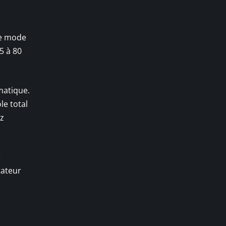
le mode
5 à 80
matique.
le total
ez
e
tateur