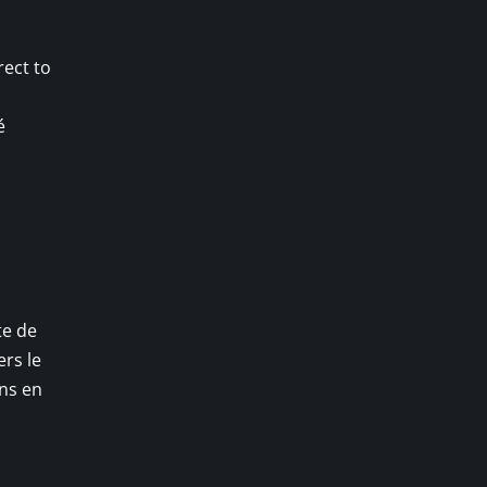
rect to
é
te de
rs le
ns en