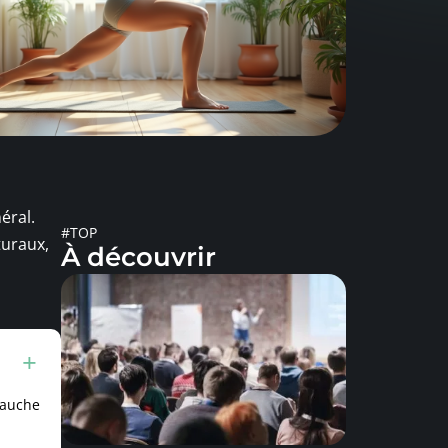
éral.
#TOP
turaux,
À découvrir
gauche