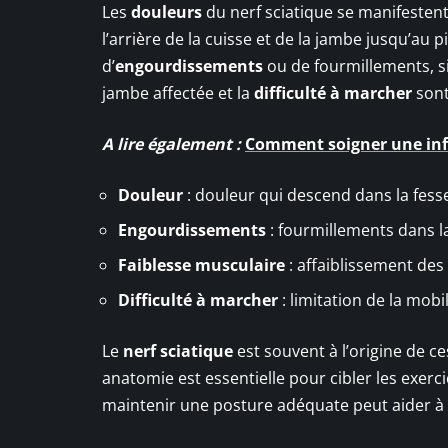
Les
douleurs
du nerf sciatique se manifestent
l’arrière de la cuisse et de la jambe jusqu’a
d’
engourdissements
ou de fourmillements, s
jambe affectée et la
difficulté à marcher
sont
A lire également :
Comment soigner une infe
Douleur
: douleur qui descend dans la fesse,
Engourdissements
: fourmillements dans l
Faiblesse musculaire
: affaiblissement des
Difficulté à marcher
: limitation de la mobil
Le
nerf sciatique
est souvent à l’origine de 
anatomie est essentielle pour cibler les exer
maintenir une posture adéquate peut aider à 