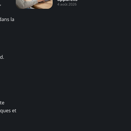
,
4 août 2026
ans la
d.
te
sques et