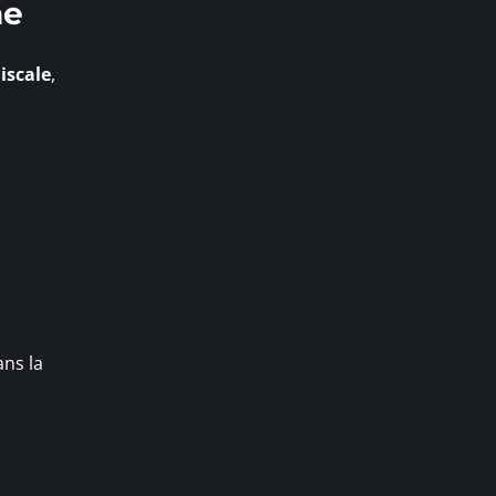
he
iscale
,
ans la