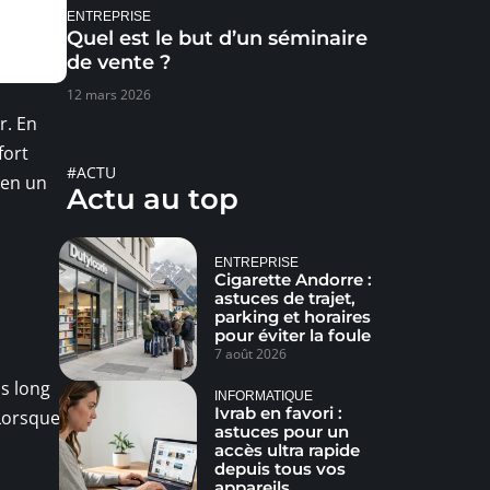
ENTREPRISE
Quel est le but d’un séminaire
de vente ?
12 mars 2026
r. En
fort
#ACTU
 en un
Actu au top
ENTREPRISE
Cigarette Andorre :
astuces de trajet,
parking et horaires
pour éviter la foule
7 août 2026
us long
INFORMATIQUE
Ivrab en favori :
 Lorsque
astuces pour un
accès ultra rapide
depuis tous vos
appareils