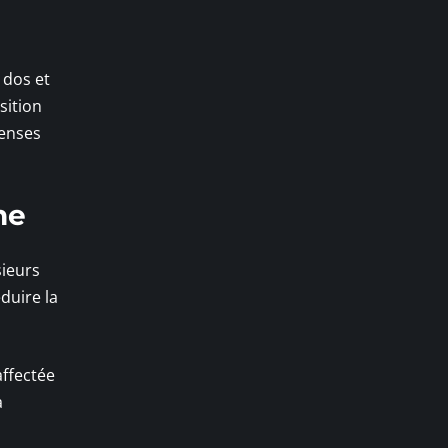
 dos et
sition
tenses
he
sieurs
duire la
affectée
a