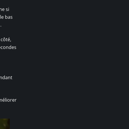
me si
le bas
.
 côté,
secondes
endant
méliorer